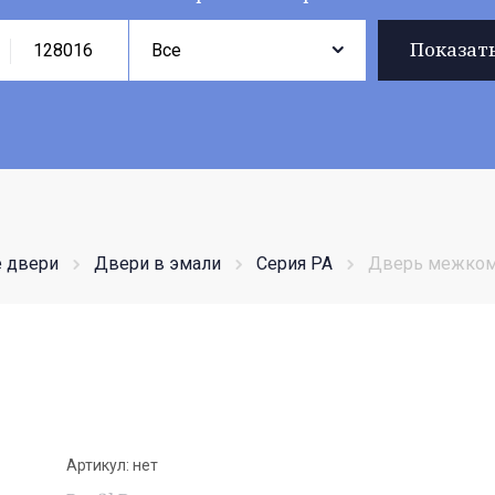
Показат
 двери
Двери в эмали
Серия PA
Дверь межком
Артикул:
нет