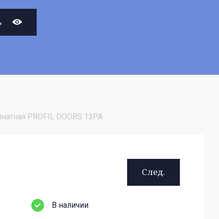
ь
натная PROFIL DOORS 13PA
След.
В наличии