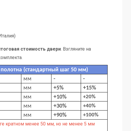
Италия)
итоговая стоимость двери
. Взгляните на
комплекта.
полотна (стандартный шаг 50 мм)
мм
-
-
мм
+5%
+15%
мм
+10%
+20%
мм
+30%
+40%
мм
+90%
+100%
ге кратном менее 50 мм, но не менее 5 мм