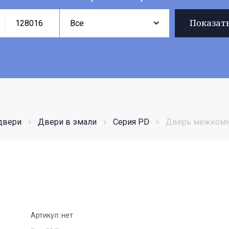
Показат
двери
Двери в эмали
Серия PD
Дверь межкомна
Артикул:
нет