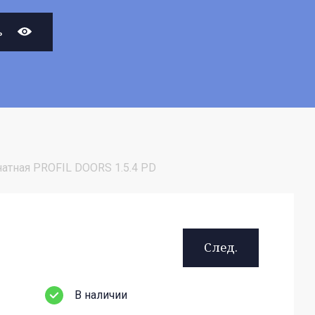
ь
тная PROFIL DOORS 1.5.4 PD
След.
В наличии